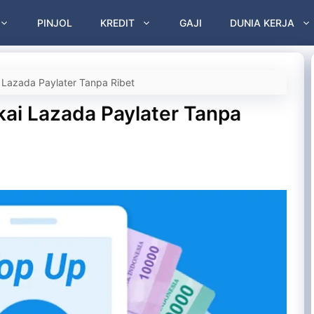
PINJOL
KREDIT
GAJI
DUNIA KERJA
Lazada Paylater Tanpa Ribet
ai Lazada Paylater Tanpa