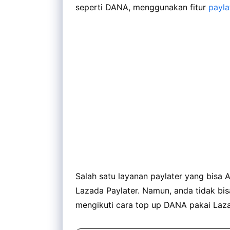
seperti DANA, menggunakan fitur
payla
Salah satu layanan paylater yang bisa
Lazada Paylater. Namun, anda tidak bi
mengikuti cara top up DANA pakai Laza