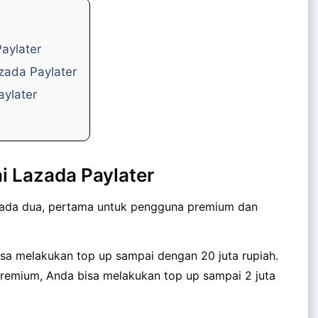
aylater
zada Paylater
ylater
i Lazada Paylater
u ada dua, pertama untuk pengguna premium dan
a melakukan top up sampai dengan 20 juta rupiah.
emium, Anda bisa melakukan top up sampai 2 juta