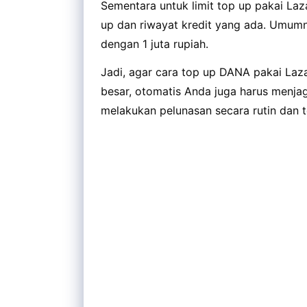
Sementara untuk limit top up pakai Laz
up dan riwayat kredit yang ada. Umumny
dengan 1 juta rupiah.
Jadi, agar cara top up DANA pakai Laz
besar, otomatis Anda juga harus menja
melakukan pelunasan secara rutin dan 