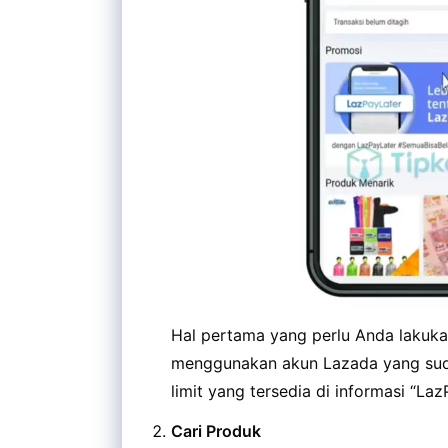
Hal pertama yang perlu Anda lakuka
menggunakan akun Lazada yang sudah
limit yang tersedia di informasi “La
Cari Produk