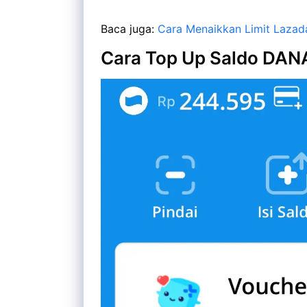
Baca juga:
Cara Menaikkan Limit Lazad
Cara Top Up Saldo DANA