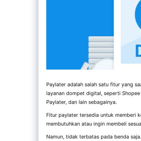
Paylater adalah salah satu fitur yang sa
layanan dompet digital, seperti Shopee 
Paylater, dan lain sebagainya.
Fitur paylater tersedia untuk memberi
membutuhkan atau ingin membeli sesuat
Namun, tidak terbatas pada benda saja. 