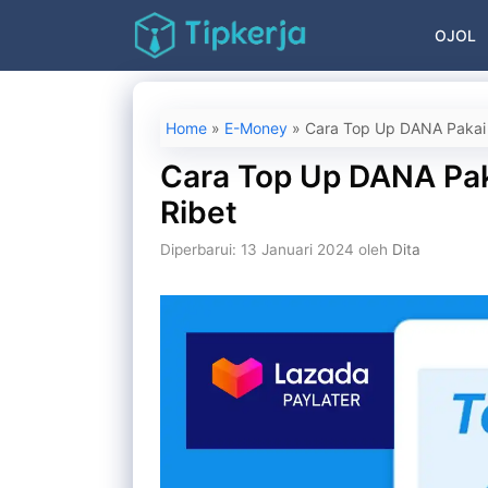
Langsung
OJOL
ke
isi
Home
»
E-Money
»
Cara Top Up DANA Pakai 
Cara Top Up DANA Pak
Ribet
Diperbarui: 13 Januari 2024
oleh
Dita