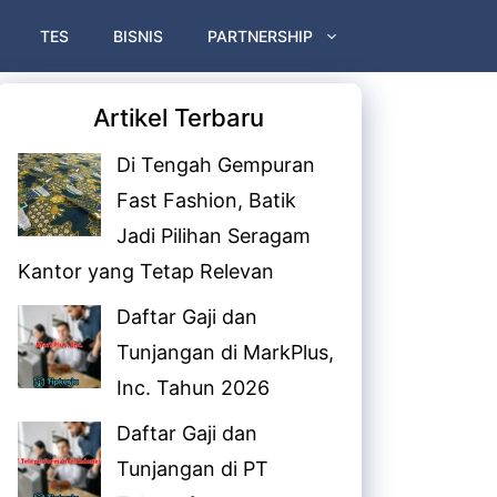
TES
BISNIS
PARTNERSHIP
Artikel Terbaru
Di Tengah Gempuran
Fast Fashion, Batik
Jadi Pilihan Seragam
Kantor yang Tetap Relevan
Daftar Gaji dan
Tunjangan di MarkPlus,
Inc. Tahun 2026
Daftar Gaji dan
Tunjangan di PT