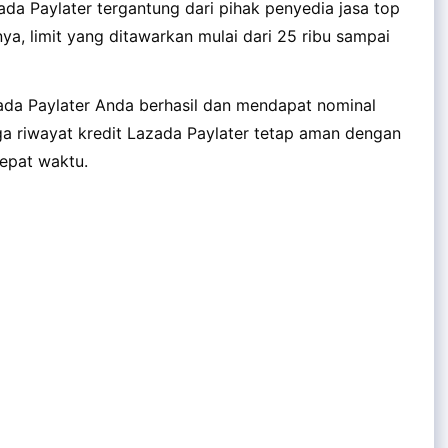
ada Paylater tergantung dari pihak penyedia jasa top
a, limit yang ditawarkan mulai dari 25 ribu sampai
ada Paylater Anda berhasil dan mendapat nominal
ga riwayat kredit Lazada Paylater tetap aman dengan
tepat waktu.