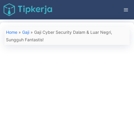
Langsung
ME
ke
isi
Home
»
Gaji
»
Gaji Cyber Security Dalam & Luar Negri,
Sungguh Fantastis!