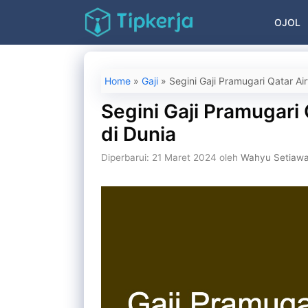
Langsung
OJOL
ke
isi
Home
»
Gaji
»
Segini Gaji Pramugari Qatar Ai
Segini Gaji Pramugari
di Dunia
Diperbarui: 21 Maret 2024
oleh
Wahyu Setiaw