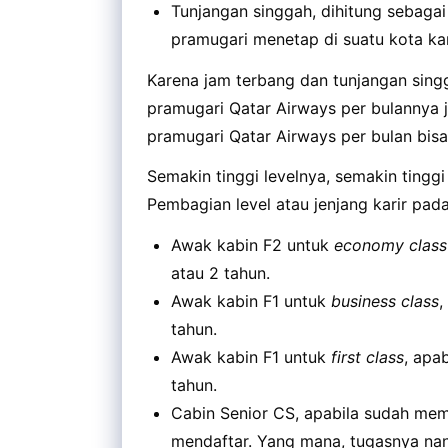
Tunjangan singgah, dihitung sebagai
pramugari menetap di suatu kota ka
Karena jam terbang dan tunjangan singg
pramugari Qatar Airways per bulannya ju
pramugari Qatar Airways per bulan bis
Semakin tinggi levelnya, semakin tingg
Pembagian level atau jenjang karir pada
Awak kabin F2 untuk
economy class
atau 2 tahun.
Awak kabin F1 untuk
business class
,
tahun.
Awak kabin F1 untuk
first class
, apa
tahun.
Cabin Senior CS, apabila sudah memi
mendaftar. Yang mana, tugasnya nan