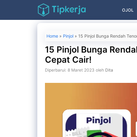
Langsung
OJOL
ke
isi
Home
»
Pinjol
»
15 Pinjol Bunga Rendah Tenor
15 Pinjol Bunga Renda
Cepat Cair!
Diperbarui: 8 Maret 2023
oleh
Dita