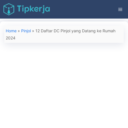
Langsung
ME
ke
isi
Home
»
Pinjol
»
12 Daftar DC Pinjol yang Datang ke Rumah
2024