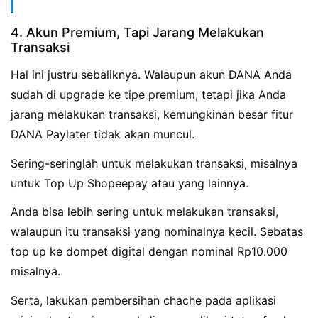
4. Akun Premium, Tapi Jarang Melakukan
Transaksi
Hal ini justru sebaliknya. Walaupun akun DANA Anda
sudah di upgrade ke tipe premium, tetapi jika Anda
jarang melakukan transaksi, kemungkinan besar fitur
DANA Paylater tidak akan muncul.
Sering-seringlah untuk melakukan transaksi, misalnya
untuk Top Up Shopeepay atau yang lainnya.
Anda bisa lebih sering untuk melakukan transaksi,
walaupun itu transaksi yang nominalnya kecil. Sebatas
top up ke dompet digital dengan nominal Rp10.000
misalnya.
Serta, lakukan pembersihan chache pada aplikasi