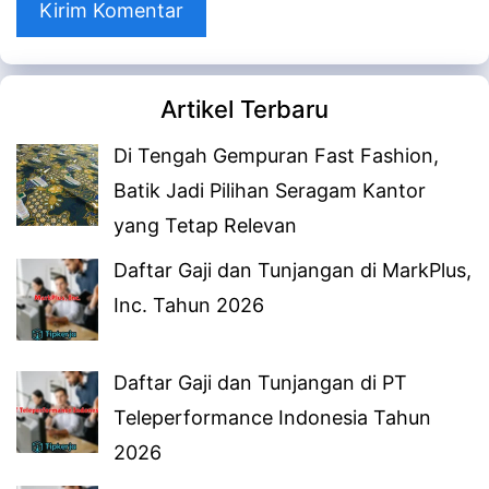
Artikel Terbaru
Di Tengah Gempuran Fast Fashion,
Batik Jadi Pilihan Seragam Kantor
yang Tetap Relevan
Daftar Gaji dan Tunjangan di MarkPlus,
Inc. Tahun 2026
Daftar Gaji dan Tunjangan di PT
Teleperformance Indonesia Tahun
2026