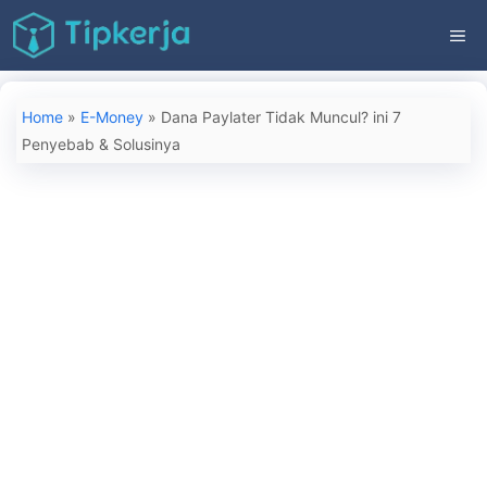
Langsung
ME
ke
isi
Home
»
E-Money
»
Dana Paylater Tidak Muncul? ini 7
Penyebab & Solusinya