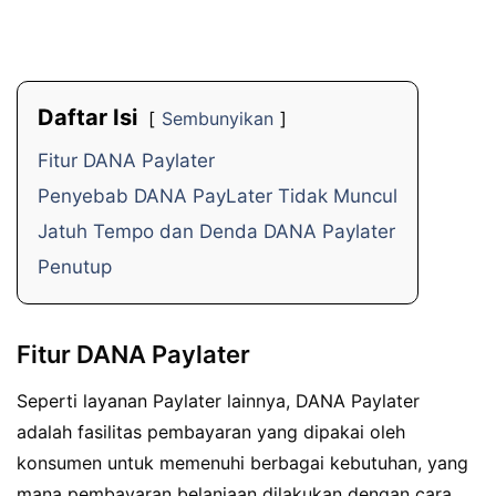
Daftar Isi
Sembunyikan
Fitur DANA Paylater
Penyebab DANA PayLater Tidak Muncul
Jatuh Tempo dan Denda DANA Paylater
Penutup
Fitur DANA Paylater
Seperti layanan Paylater lainnya, DANA Paylater
adalah fasilitas pembayaran yang dipakai oleh
konsumen untuk memenuhi berbagai kebutuhan, yang
mana pembayaran belanjaan dilakukan dengan cara