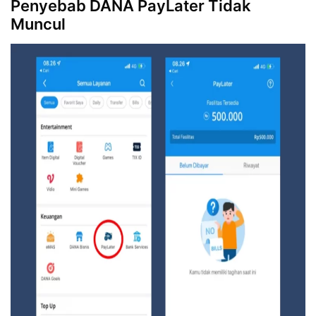
Penyebab DANA PayLater Tidak
Muncul