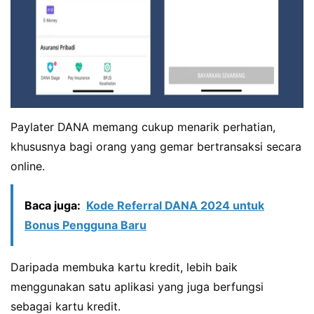
Paylater DANA memang cukup menarik perhatian,
khususnya bagi orang yang gemar bertransaksi secara
online.
Baca juga:
Kode Referral DANA 2024 untuk
Bonus Pengguna Baru
Daripada membuka kartu kredit, lebih baik
menggunakan satu aplikasi yang juga berfungsi
sebagai kartu kredit.