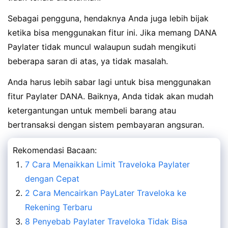
Sebagai pengguna, hendaknya Anda juga lebih bijak
ketika bisa menggunakan fitur ini. Jika memang DANA
Paylater tidak muncul walaupun sudah mengikuti
beberapa saran di atas, ya tidak masalah.
Anda harus lebih sabar lagi untuk bisa menggunakan
fitur Paylater DANA. Baiknya, Anda tidak akan mudah
ketergantungan untuk membeli barang atau
bertransaksi dengan sistem pembayaran angsuran.
Rekomendasi Bacaan:
7 Cara Menaikkan Limit Traveloka Paylater
dengan Cepat
2 Cara Mencairkan PayLater Traveloka ke
Rekening Terbaru
8 Penyebab Paylater Traveloka Tidak Bisa