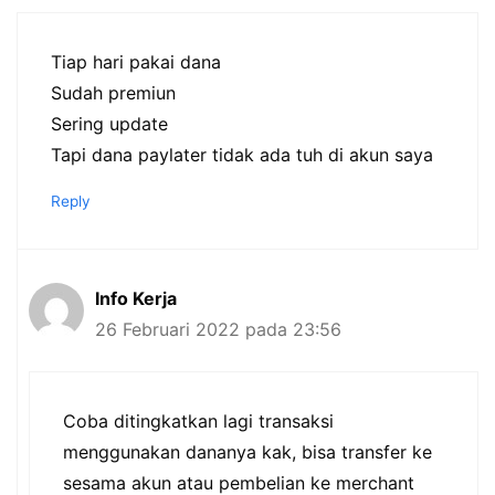
Tiap hari pakai dana
Sudah premiun
Sering update
Tapi dana paylater tidak ada tuh di akun saya
Reply
Info Kerja
26 Februari 2022 pada 23:56
Coba ditingkatkan lagi transaksi
menggunakan dananya kak, bisa transfer ke
sesama akun atau pembelian ke merchant