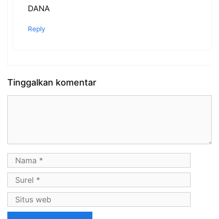
DANA
Reply
Tinggalkan komentar
Komentar
Nama
Surel
Situs
web