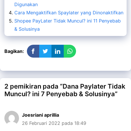
Digunakan
Cara Mengaktifkan Spaylater yang Dinonaktifkan
Shopee PayLater Tidak Muncul? ini 11 Penyebab
& Solusinya
Bagikan:
2 pemikiran pada “Dana Paylater Tidak
Muncul? ini 7 Penyebab & Solusinya”
Joesriani aprillia
26 Februari 2022 pada 18:49